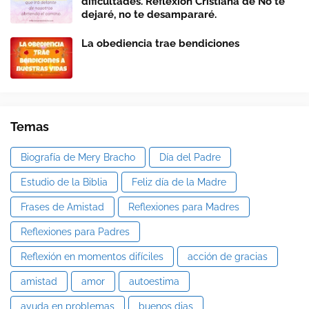
dificultades. Reflexión Cristiana de No te
dejaré, no te desampararé.
La obediencia trae bendiciones
Temas
Biografía de Mery Bracho
Día del Padre
Estudio de la Biblia
Feliz día de la Madre
Frases de Amistad
Reflexiones para Madres
Reflexiones para Padres
Reflexión en momentos difíciles
acción de gracias
amistad
amor
autoestima
ayuda en problemas
buenos dias