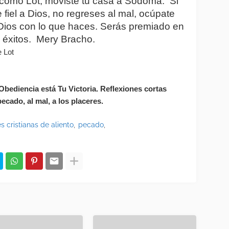
 como Lot, moviste tu casa a Sodoma.  Si 
 fiel a Dios, no regreses al mal, ocúpate 
Dios con lo que haces. Serás premiado en 
 éxitos.  Mery Bracho.
e Lot
 Obediencia está Tu Victoria. Reflexiones cortas 
pecado, al mal, a los placeres.
 cristianas de aliento
pecado