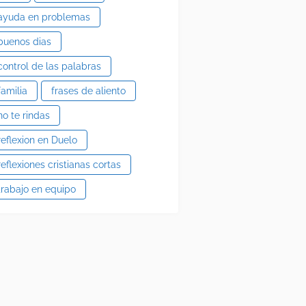
ayuda en problemas
buenos dias
control de las palabras
familia
frases de aliento
no te rindas
reflexion en Duelo
reflexiones cristianas cortas
trabajo en equipo