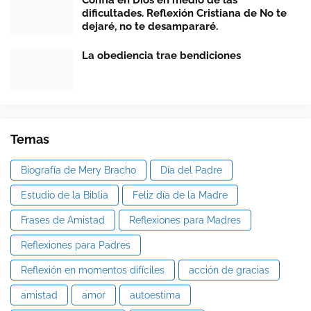
Confía en Dios en medio de las
dificultades. Reflexión Cristiana de No te
dejaré, no te desampararé.
La obediencia trae bendiciones
Temas
Biografía de Mery Bracho
Día del Padre
Estudio de la Biblia
Feliz día de la Madre
Frases de Amistad
Reflexiones para Madres
Reflexiones para Padres
Reflexión en momentos difíciles
acción de gracias
amistad
amor
autoestima