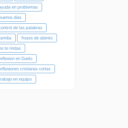
ayuda en problemas
buenos dias
control de las palabras
familia
frases de aliento
no te rindas
reflexion en Duelo
reflexiones cristianas cortas
trabajo en equipo