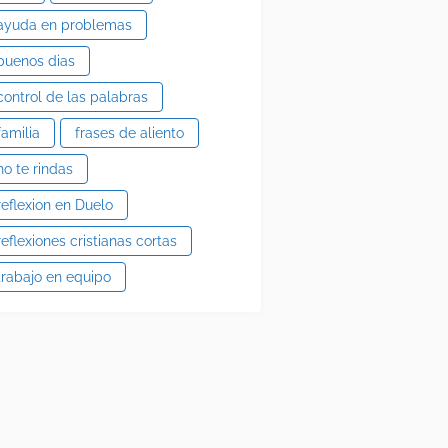
ayuda en problemas
buenos dias
control de las palabras
familia
frases de aliento
no te rindas
reflexion en Duelo
reflexiones cristianas cortas
trabajo en equipo