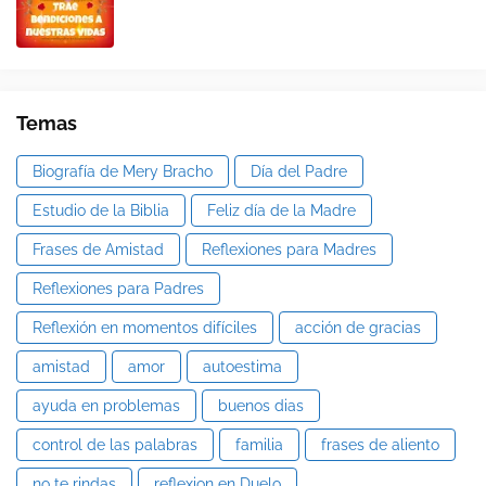
Temas
Biografía de Mery Bracho
Día del Padre
Estudio de la Biblia
Feliz día de la Madre
Frases de Amistad
Reflexiones para Madres
Reflexiones para Padres
Reflexión en momentos difíciles
acción de gracias
amistad
amor
autoestima
ayuda en problemas
buenos dias
control de las palabras
familia
frases de aliento
no te rindas
reflexion en Duelo