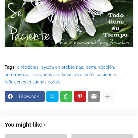
Tags:
anécdotas
ayuda en problemas
comunicación
enfermedad
imágenes cristianas de aliento
paciencia
reflexiones cristianas cortas
Facebook
You might like