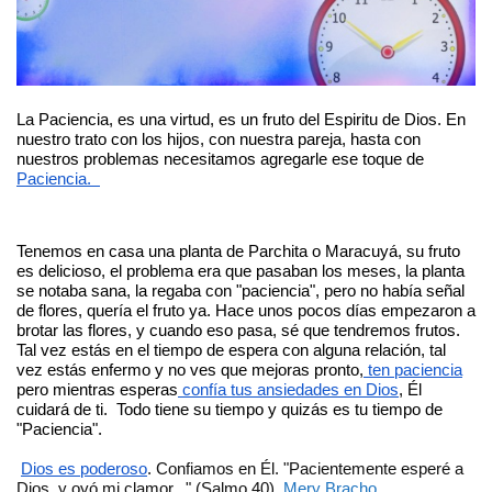
La Paciencia, es una virtud, es un fruto del Espiritu de Dios. En 
nuestro trato con los hijos, con nuestra pareja, hasta con 
nuestros problemas necesitamos agregarle ese toque de 
Paciencia.  
Tenemos en casa una planta de Parchita o Maracuyá, su fruto 
es delicioso, el problema era que pasaban los meses, la planta 
se notaba sana, la regaba con "paciencia", pero no había señal 
de flores, quería el fruto ya. Hace unos pocos días empezaron a 
brotar las flores, y cuando eso pasa, sé que tendremos frutos.   
Tal vez estás en el tiempo de espera con alguna relación, tal 
vez estás enfermo y no ves que mejoras pronto,
 ten paciencia
pero mientras esperas
 confía tus ansiedades en Dios
, Él 
cuidará de ti.  Todo tiene su tiempo y quizás es tu tiempo de 
"Paciencia".
Dios es poderoso
. Confiamos en Él. "Pacientemente esperé a 
Dios, y oyó mi clamor..." (Salmo 40). 
Mery Bracho﻿