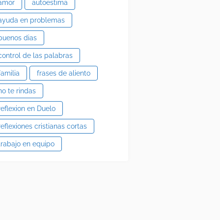
amor
autoestima
ayuda en problemas
buenos dias
control de las palabras
familia
frases de aliento
no te rindas
reflexion en Duelo
reflexiones cristianas cortas
trabajo en equipo