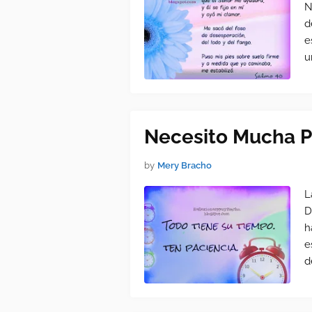
N
d
e
u
Necesito Mucha P
by
Mery Bracho
L
D
h
e
d