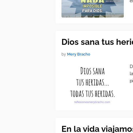
e
Dios sana tus heri
by
Mery Bracho
D
l
p
En la vida viajam