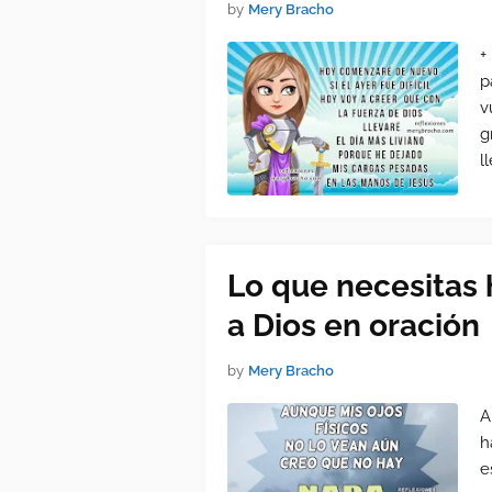
by
Mery Bracho
+
p
v
g
l
Lo que necesitas 
a Dios en oración
by
Mery Bracho
A
h
e