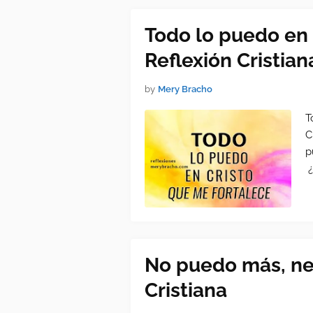
Todo lo puedo en 
Reflexión Cristian
by
Mery Bracho
T
C
p
¿
No puedo más, nec
Cristiana