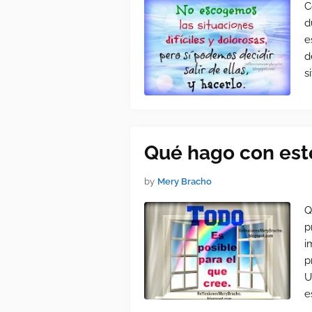
C
d
e
d
s
Qué hago con est
by
Mery Bracho
Q
p
i
p
U
e