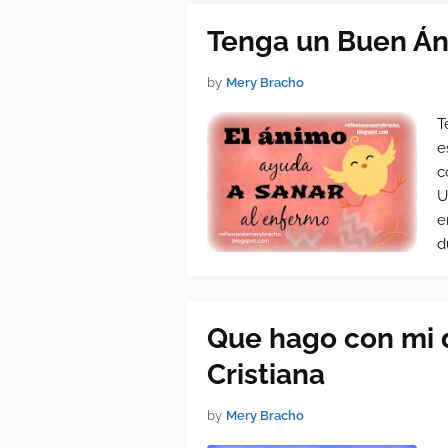
Tenga un Buen Á
by
Mery Bracho
T
e
c
U
e
d
Que hago con mi do
Cristiana
by
Mery Bracho