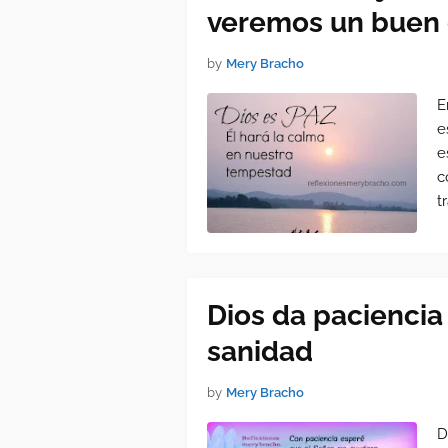
veremos un buen 
by
Mery Bracho
E
e
e
c
t
Dios da paciencia
sanidad
by
Mery Bracho
D